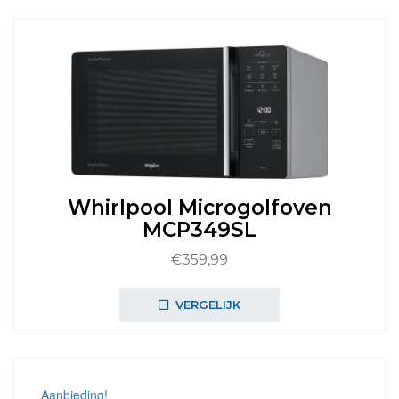
Whirlpool Microgolfoven
MCP349SL
€
359,99
VERGELIJK
Aanbieding!