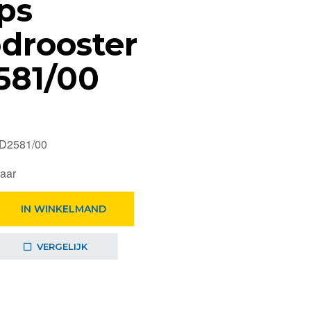
ips
drooster
581/00
HD2581/00
baar
IN WINKELMAND
VERGELIJK