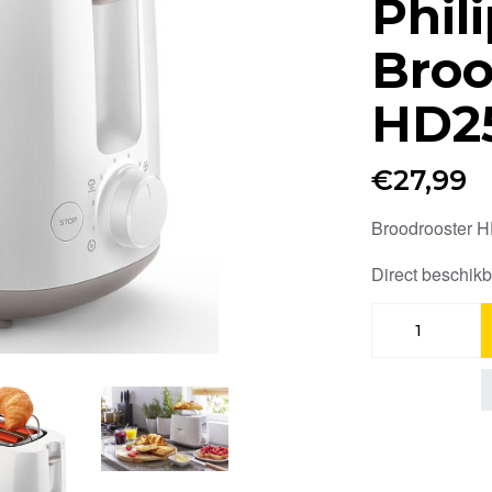
Phil
Broo
HD2
€
27,99
Broodrooster 
Direct beschik
Philips
Broodrooster
HD2581/00
aantal