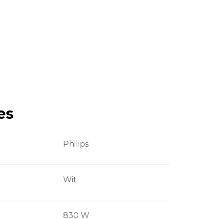
es
Philips
Wit
830 W