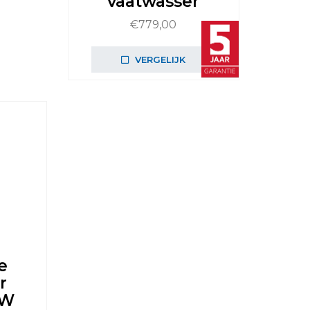
vaatwasser
€
779,00
VERGELIJK
e
r
ZW