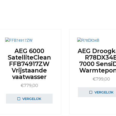
AEG 6000
AEG Droogk
SatelliteClean
R78DX34
FFB74917ZW
7000 Sensi
Vrijstaande
Warmtepo
vaatwasser
€
799,00
€
779,00
VERGELIJK
VERGELIJK