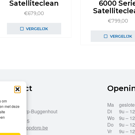
Satelliteclean
6000 Seri
Satellitecl
€
679,00
€
799,00
VERGELIJK
VERGELIJK
Contact
Openi
es om
Dries 43
Ma
geslot
men met deze
9255 Opdorp-Buggenhout
Di
9u – 1
site
een
Wo
9u – 1
052/33.27.85
Do
9u – 1
info@leroy-opdorp.be
Vr
9u – 1