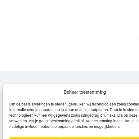
Over Leroy
Beheer toestemming
Om de beste ervaringen te bieden, gebruiken wij technologieën zoals cooki
Leroy verzorgt de verkoop, het onderhoud
informatie over je apparaat op te slaan en/of te raadplegen. Door in te stem
en eventuele herstellingen van
technologieën kunnen wij gegevens zoals surfgedrag of unieke ID's op deze 
verwerken. Als je geen toestemming geeft of uw toestemming intrekt, kan dit 
(elektrische) fietsen en elektro toestellen.
nadelige invloed hebben op bepaalde functies en mogelijkheden.
Privacyverklaring
Algemene voorwaarden