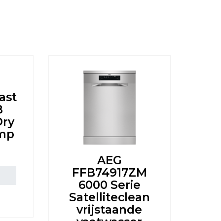
ast
B
Dry
mp
AEG
FFB74917ZM
6000 Serie
Satelliteclean
vrijstaande