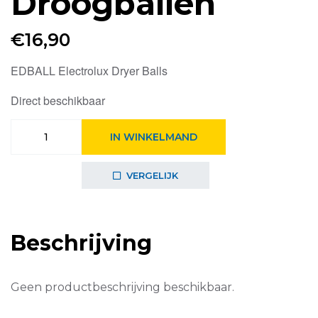
Droogballen
€
16,90
EDBALL Electrolux Dryer Balls
Direct beschikbaar
Electrolux
IN WINKELMAND
|
EDBALL
Droogballen
VERGELIJK
aantal
Beschrijving
Geen productbeschrijving beschikbaar.