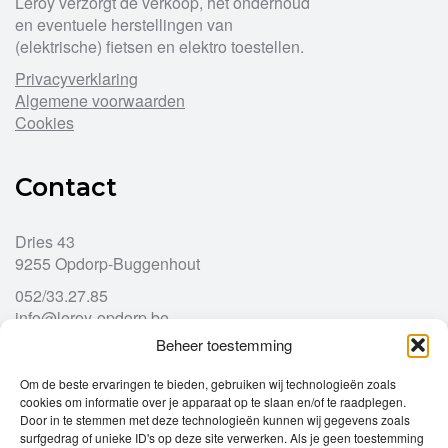
Leroy verzorgt de verkoop, het onderhoud
en eventuele herstellingen van
(elektrische) fietsen en elektro toestellen.
Privacyverklaring
Algemene voorwaarden
Cookies
Contact
Dries 43
9255 Opdorp-Buggenhout
052/33.27.85
info@leroy-opdorp.be
Beheer toestemming
Openingsuren
Om de beste ervaringen te bieden, gebruiken wij technologieën zoals
cookies om informatie over je apparaat op te slaan en/of te raadplegen.
Door in te stemmen met deze technologieën kunnen wij gegevens zoals
Ma
gesloten
surfgedrag of unieke ID's op deze site verwerken. Als je geen toestemming